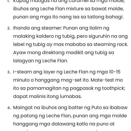
Kapag matigas na ang caramel sa mga molde,
ibuhos ang Leche Flan mixture sa bawat molde,
punan ang mga ito nang isa sa tatlong bahagi.
Ihanda ang steamer: Punan ang ilalim ng
malaking kaldero ng tubig, pero siguruhin na ang
lebel ng tubig ay mas mababa sa steaming rack.
Ayaw mong direktang madikit ang tubig sa
lalagyan ng Leche Flan.
I-steam ang layer ng Leche Flan ng mga 10-15
minuto o hanggang mag-set ito. Mate-test mo
ito sa pamamagitan ng pagpasok ng toothpick;
dapat malinis itong lumabas.
Maingat na ibuhos ang batter ng Puto sa ibabaw
ng patong ng Leche Flan, punan ang mga molde
hanggang mga dalawang katlo na puno at